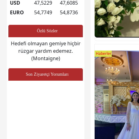
USD
47,5229
47,6085
EURO
54,7749
54,8736
Özlü Sözler
Hedefi olmayan gemiye hiçbir
rüzgar yardım edemez.
Haberler
(Montaigne)
Son Ziyaretçi Yorumları