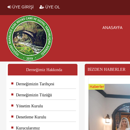
ÜYE GİRİŞİ
ÜYE OL
ANASAYFA
BİZDEN HABERLER
Derneğimiz Hakkında
Derneğimizin Tarihçesi
Haberler
Derneğimizin Tüzüğü
Yönetim Kurulu
Denetleme Kurulu
Kurucularımız