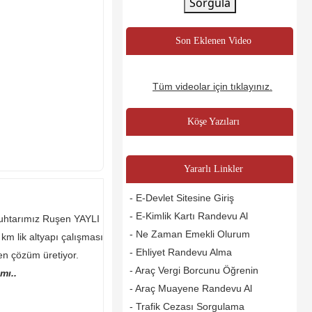
Sorgula
Son Eklenen Video
Tüm videolar için tıklayınız.
Köşe Yazıları
Yararlı Linkler
- E-Devlet Sitesine Giriş
- E-Kimlik Kartı Randevu Al
uhtarımız Ruşen YAYLI
- Ne Zaman Emekli Olurum
 km lik altyapı çalışması
- Ehliyet Randevu Alma
n çözüm üretiyor.
- Araç Vergi Borcunu Öğrenin
mı..
- Araç Muayene Randevu Al
- Trafik Cezası Sorgulama