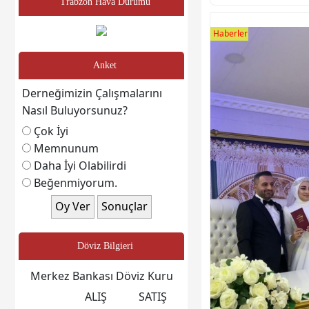
Trabzon Hava Durumu
Haberler
Anket
Derneğimizin Çalışmalarını
Nasıl Buluyorsunuz?
Çok İyi
Memnunum
Daha İyi Olabilirdi
Beğenmiyorum.
Döviz Bilgieri
Merkez Bankası Döviz Kuru
ALIŞ
SATIŞ