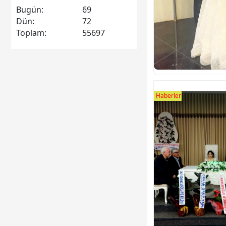
Bugün:
69
Dün:
72
Toplam:
55697
Haberler