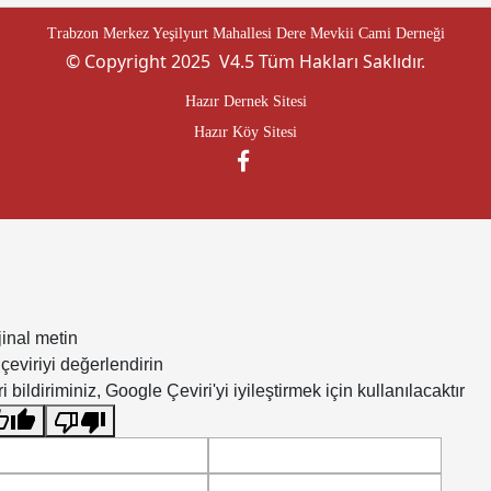
Trabzon Merkez Yeşilyurt Mahallesi Dere Mevkii Cami Derneği
© Copyright 2025 V4.5 Tüm Hakları Saklıdır.
Hazır Dernek Sitesi
Hazır Köy Sitesi
jinal metin
çeviriyi değerlendirin
i bildiriminiz, Google Çeviri'yi iyileştirmek için kullanılacaktır