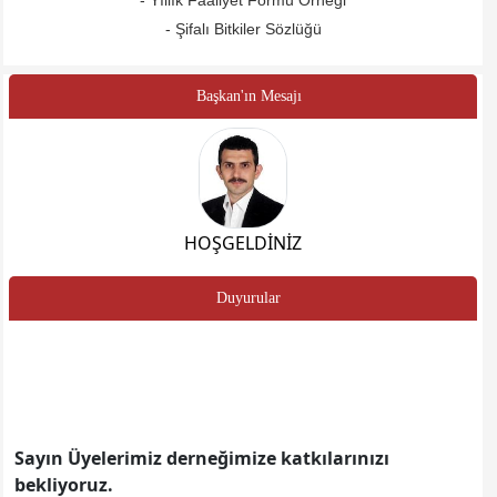
- Yıllık Faaliyet Formu Örneği
- Şifalı Bitkiler Sözlüğü
Başkan'ın Mesajı
HOŞGELDİNİZ
Duyurular
Sayın Üyelerimiz derneğimize katkılarınızı
bekliyoruz.