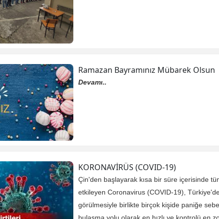
Ramazan Bayramınız Mübarek Olsun
Devamı..
KORONAVİRÜS (COVID-19)
Çin'den başlayarak kısa bir süre içerisinde t
etkileyen Coronavirus (COVID-19), Türkiye'de
görülmesiyle birlikte birçok kişide paniğe se
bulaşma yolu olarak en hızlı ve kontrolü en zo