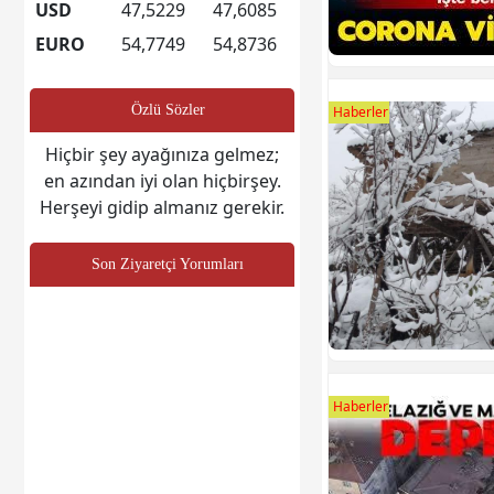
USD
47,5229
47,6085
EURO
54,7749
54,8736
Özlü Sözler
Haberler
Hiçbir şey ayağınıza gelmez;
en azından iyi olan hiçbirşey.
Herşeyi gidip almanız gerekir.
Son Ziyaretçi Yorumları
Haberler