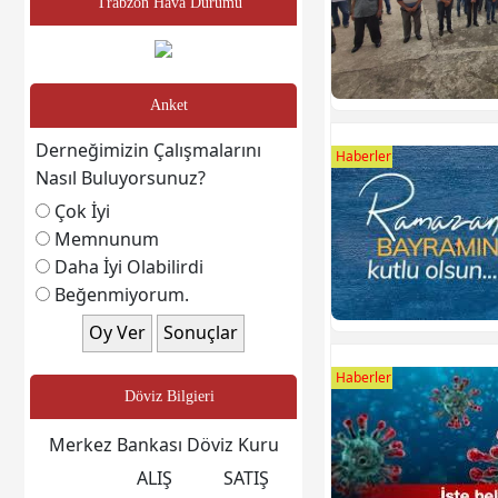
Trabzon Hava Durumu
Anket
Derneğimizin Çalışmalarını
Haberler
Nasıl Buluyorsunuz?
Çok İyi
Memnunum
Daha İyi Olabilirdi
Beğenmiyorum.
Haberler
Döviz Bilgieri
Merkez Bankası Döviz Kuru
ALIŞ
SATIŞ