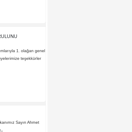
URULUNU
ımlarıyla 1. olağan genel
yelerimize teşekkürler
şkanımız Sayın Ahmet
..