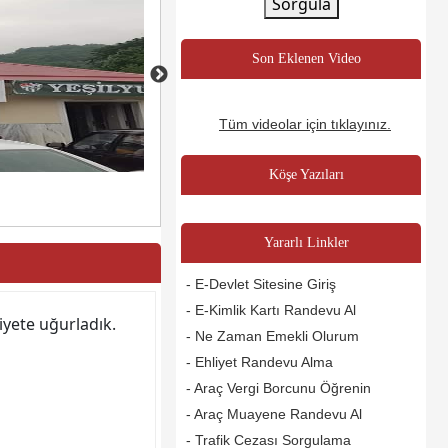
Sorgula
Son Eklenen Video
Tüm videolar için tıklayınız.
Köşe Yazıları
Yararlı Linkler
- E-Devlet Sitesine Giriş
- E-Kimlik Kartı Randevu Al
yete uğurladık.
- Ne Zaman Emekli Olurum
- Ehliyet Randevu Alma
- Araç Vergi Borcunu Öğrenin
- Araç Muayene Randevu Al
- Trafik Cezası Sorgulama