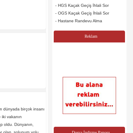
- HGS Kaçak Geçiş İhlali Sor
- OGS Kaçak Geçiş İhlali Sor
- Hastane Randevu Alma
Reklam
üm dünyada birçok insanı
 iki vakanın
bep oldu. Dünyanın,
r olan, solunum yolu...
Dosya İndirme Panosu