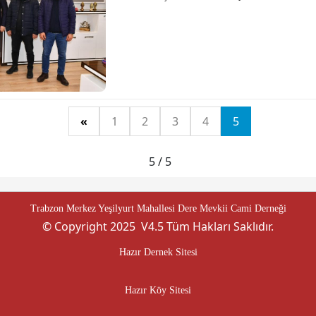
«
1
2
3
4
5
5 / 5
Trabzon Merkez Yeşilyurt Mahallesi Dere Mevkii Cami Derneği
© Copyright 2025 V4.5 Tüm Hakları Saklıdır.
Hazır Dernek Sitesi
Hazır Köy Sitesi