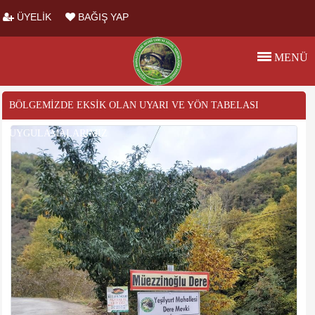
ÜYELİK
BAĞIŞ YAP
MENÜ
BÖLGEMIZDE EKSIK OLAN UYARI VE YÖN TABELASI
UYGULAMALARIMIZ