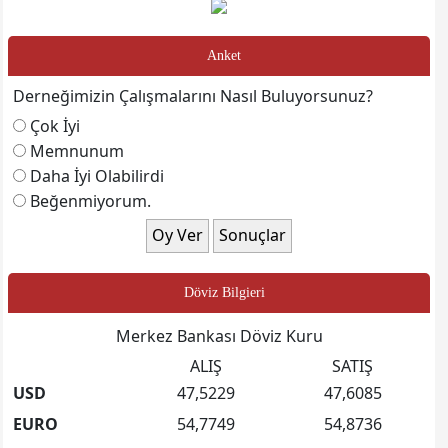
Anket
Derneğimizin Çalışmalarını Nasıl Buluyorsunuz?
Çok İyi
Memnunum
Daha İyi Olabilirdi
Beğenmiyorum.
Döviz Bilgieri
Merkez Bankası Döviz Kuru
ALIŞ
SATIŞ
USD
47,5229
47,6085
EURO
54,7749
54,8736