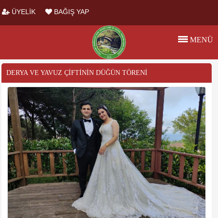
ÜYELİK
BAĞIŞ YAP
MENÜ
DERYA VE YAVUZ ÇIFTININ DÜĞÜN TÖRENI